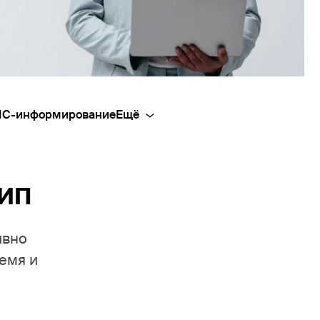
С-информирование
 ИП
ивно
емя и