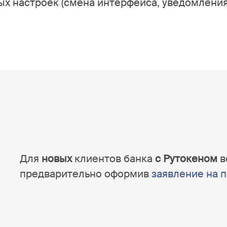
х настроек (смена интерфейса, уведомлени
Для
новых
клиентов банка
с Рутокеном
в
предварительно оформив
заявление на 