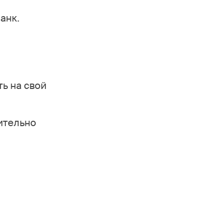
анк.
ть на свой
ительно