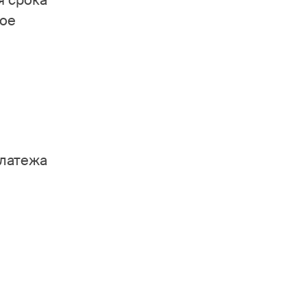
я срока
ное
платежа