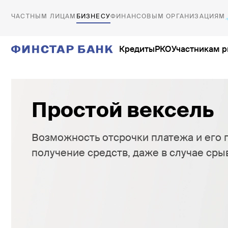
ЧАСТНЫМ ЛИЦАМ
БИЗНЕСУ
ФИНАНСОВЫМ ОРГАНИЗАЦИЯМ
Кредиты
РКО
Участникам р
Простой вексель
История
Офисы
Новости
Обслуживание юридических 
Возможность отсрочки платежа и его г
Рейтинги
Внутренние подразделения
получение средств, даже в случае сры
Тарифы и документы
Ещё
Реквизиты
Лицензии
Безопасность