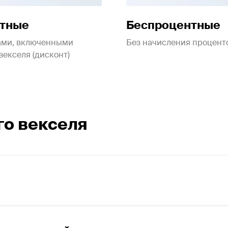
тные
Беспроцентные
ами, включенными
Без начисления процент
векселя (дисконт)
го векселя
едъявлении», имеется в виду, что вексель