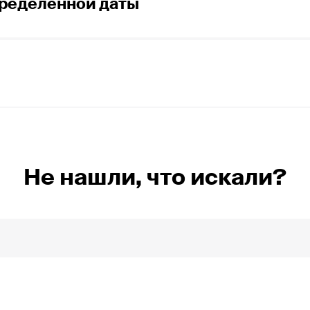
ие года с даты, следующей за днем его
пределенной даты
едъявлении, но не ранее», имеется в виду,
тежу в течение года с даты, ранее которой
е.
ределенный день», имеется в виду, что векс
указанный на векселе, либо в один из двух
Не нашли, что искали?