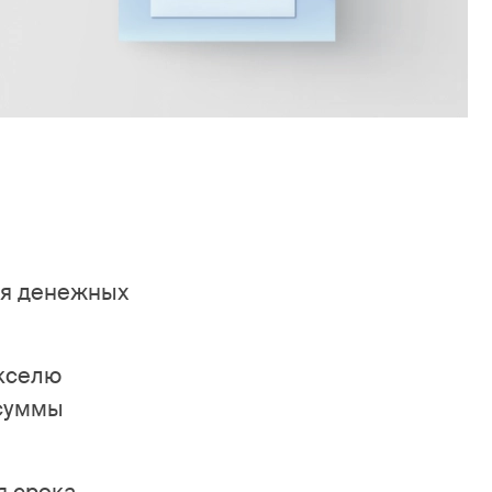
ия денежных
екселю
 суммы