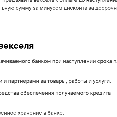
 предъявить вексель к оплате до наступлени
льную сумму за минусом дисконта за досроч
векселя
лачиваемого банком при наступлении срока 
 и партнерами за товары, работы и услуги.
редства обеспечения получаемого кредита
венное хранение в банке.