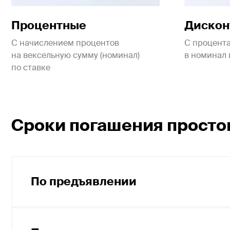
Процентные
Дискон
С начислением процентов
С процент
на вексельную сумму (номинал)
в номинал 
по ставке
Сроки погашения просто
По предъявлении
Если вексель выдан сроком платежа «по пр