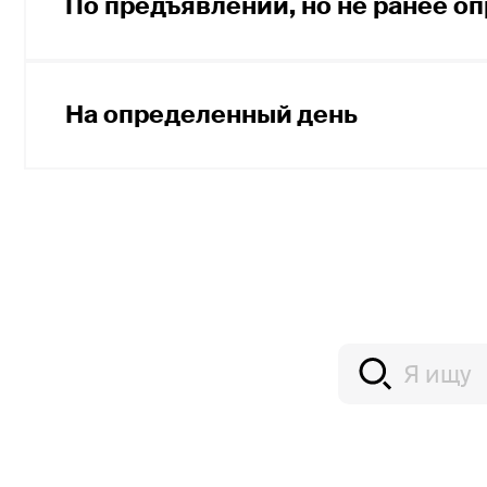
должен быть предъявлен к платежу в течен
По предъявлении, но не ранее о
составления.
Если вексель выдан сроком платежа «по пр
что вексель должен быть предъявлен к пла
На определенный день
вексель не может быть предъявлен к оплат
Если вексель выдан сроком платежа «на оп
должен быть предъявлен к платежу в срок, 
следующих рабочих дней.