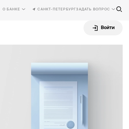
О БАНКЕ
САНКТ-ПЕТЕРБУРГ
ЗАДАТЬ ВОПРОС
Войти
81-30
-87-87
Интернет-клиент
rbank.ru
Открыть счёт