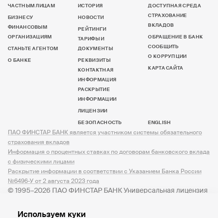
ЧАСТНЫМ ЛИЦАМ
ИСТОРИЯ
ДОСТУПНАЯ СРЕДА
СТРАХОВАНИЕ
БИЗНЕСУ
НОВОСТИ
ВКЛАДОВ
ФИНАНСОВЫМ
РЕЙТИНГИ
ОРГАНИЗАЦИЯМ
ОБРАЩЕНИЕ В БАНК
ТАРИФЫ И
СООБЩИТЬ
СТАНЬТЕ АГЕНТОМ
ДОКУМЕНТЫ
О КОРРУПЦИИ
О БАНКЕ
РЕКВИЗИТЫ
КАРТА САЙТА
КОНТАКТНАЯ
ИНФОРМАЦИЯ
РАСКРЫТИЕ
ИНФОРМАЦИИ
ЛИЦЕНЗИИ
БЕЗОПАСНОСТЬ
ENGLISH
ПАО ФИНСТАР БАНК является участником системы обязательного
страхования вкладов
Информация о процентных ставках по договорам банковского вклада
с физическими лицами
Раскрытие информации в соответствии с Указанием Банка России
№6496-У от 2 августа 2023 года
© 1995–2026 ПАО ФИНСТАР БАНК Универсальная лицензия
№ 3245 от 07.12.2023
Используем куки