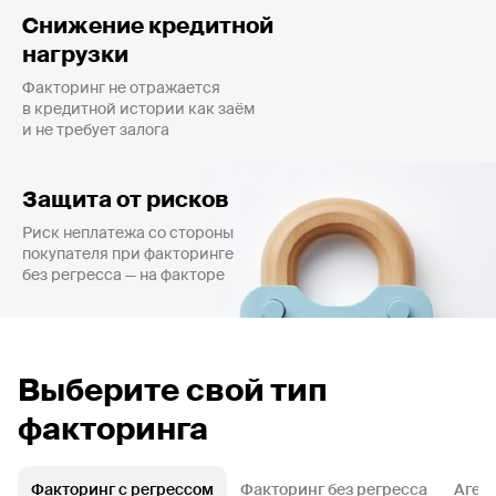
Снижение кредитной
нагрузки
Факторинг не отражается
в кредитной истории как заём
и не требует залога
Защита от рисков
Риск неплатежа со стороны
покупателя при факторинге
без регресса — на факторе
Выберите свой тип
факторинга
Факторинг с регрессом
Факторинг без регресса
Аген