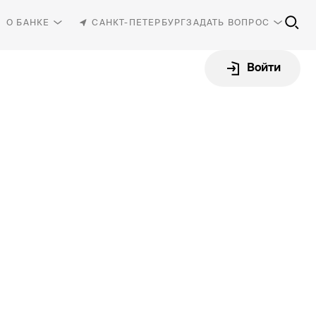
О БАНКЕ
САНКТ-ПЕТЕРБУРГ
ЗАДАТЬ ВОПРОС
Войти
81-30
-87-87
rbank.ru