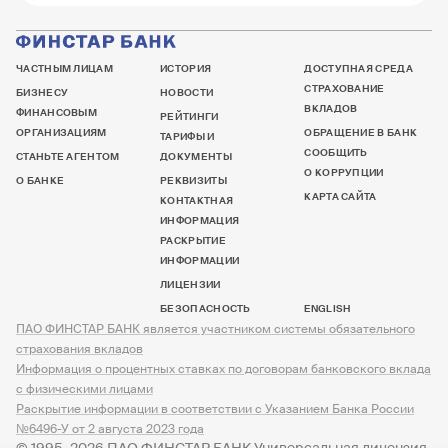
ЧАСТНЫМ ЛИЦАМ
ИСТОРИЯ
ДОСТУПНАЯ СРЕДА
СТРАХОВАНИЕ
БИЗНЕСУ
НОВОСТИ
ВКЛАДОВ
ФИНАНСОВЫМ
РЕЙТИНГИ
ОРГАНИЗАЦИЯМ
ОБРАЩЕНИЕ В БАНК
ТАРИФЫ И
СООБЩИТЬ
СТАНЬТЕ АГЕНТОМ
ДОКУМЕНТЫ
О КОРРУПЦИИ
О БАНКЕ
РЕКВИЗИТЫ
КАРТА САЙТА
КОНТАКТНАЯ
ИНФОРМАЦИЯ
РАСКРЫТИЕ
ИНФОРМАЦИИ
ЛИЦЕНЗИИ
БЕЗОПАСНОСТЬ
ENGLISH
ПАО ФИНСТАР БАНК является участником системы обязательного
страхования вкладов
Информация о процентных ставках по договорам банковского вклада
с физическими лицами
Раскрытие информации в соответствии с Указанием Банка России
№6496-У от 2 августа 2023 года