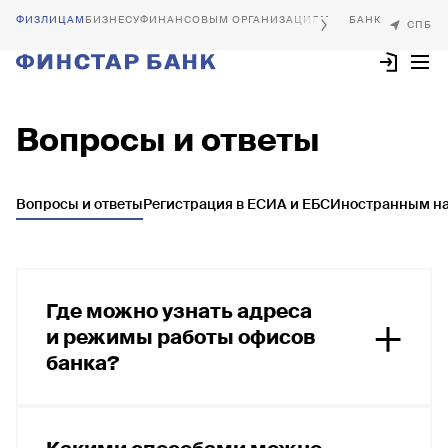
БИЗНЕСУ
ФИНАНСОВЫМ ОРГАНИЗАЦИЯМ
Вопросы и ответы
Вопросы и ответы
Регистрация в ЕСИА и ЕБС
Иностранным н
Где можно узнать адреса
и режимы работы офисов
банка?
Со списком офисов и режимом работы можно
ознакомиться на странице
«Офисы»
, а также