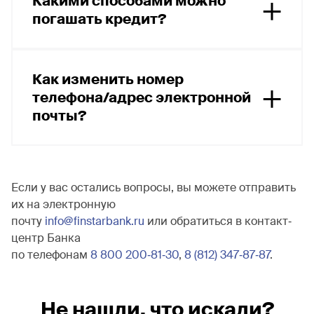
Какими способами можно
в контакт‐центре по телефонам
8 800 200‐81‐30
,
погашать кредит?
8 (812) 347‐87‐87
.
Со способами погашения кредитных продуктов
можно ознакомиться
на сайте Банка
, а также
Как изменить номер
в контакт-центре по телефонам
8 800 200‐81‐30
,
телефона/адрес электронной
8 (812) 347‐87‐87
.
почты?
Обратитесь в офис Банка для оформления
заявления на изменение номера телефона/адреса
электронной почты или подайте его через Систему
Если у вас остались вопросы, вы можете отправить
дистанционного банковского обслуживания
их на электронную
почту
info@finstarbank.ru
или обратиться в контакт‐
центр Банка
по телефонам
8 800 200‐81‐30
,
8 (812) 347‐87‐87
.
Не нашли, что искали?