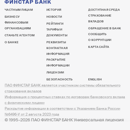
ЧАСТНЫМ ЛИЦАМ
ИСТОРИЯ
ДОСТУПНАЯ СРЕДА
СТРАХОВАНИЕ
БИЗНЕСУ
НОВОСТИ
ВКЛАДОВ
ФИНАНСОВЫМ
РЕЙТИНГИ
ОРГАНИЗАЦИЯМ
ОБРАЩЕНИЕ В БАНК
ТАРИФЫ И
СООБЩИТЬ
СТАНЬТЕ АГЕНТОМ
ДОКУМЕНТЫ
О КОРРУПЦИИ
О БАНКЕ
РЕКВИЗИТЫ
КАРТА САЙТА
КОНТАКТНАЯ
ИНФОРМАЦИЯ
РАСКРЫТИЕ
ИНФОРМАЦИИ
ЛИЦЕНЗИИ
БЕЗОПАСНОСТЬ
ENGLISH
ПАО ФИНСТАР БАНК является участником системы обязательного
страхования вкладов
Информация о процентных ставках по договорам банковского вклада
с физическими лицами
Раскрытие информации в соответствии с Указанием Банка России
№6496-У от 2 августа 2023 года
© 1995–2026 ПАО ФИНСТАР БАНК Универсальная лицензия
№ 3245 от 07.12.2023