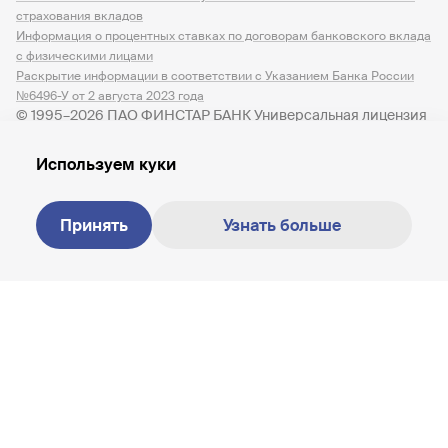
клиента — иностранного налогоплательщика
предоставлять информацию о своём налоговом
страхования вкладов
и способами получения от них необходимой
Информация о процентных ставках по договорам банковского вклада
резидентстве, выгодоприобретателей, а также лиц,
информации.
с физическими лицами
прямо или косвенно их контролирующих.
Раскрытие информации в соответствии с Указанием Банка России
С критериями отнесения клиентов к категории
№6496-У от 2 августа 2023 года
© 1995–2026 ПАО ФИНСТАР БАНК Универсальная лицензия
клиента — иностранного налогоплательщика
№ 3245 от 07.12.2023
и способами получения от них необходимой
Используем куки
информации можно ознакомиться в разделе Тарифы
и документы.
Принять
Узнать больше
Создание сайта —
M18
8 800 200-81-30