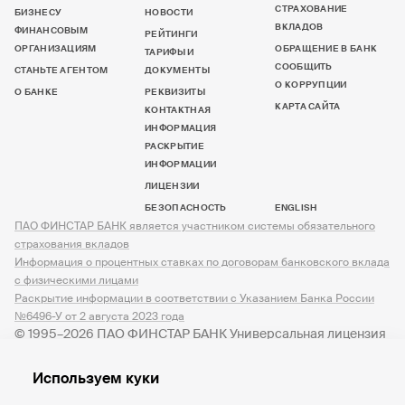
СТРАХОВАНИЕ
БИЗНЕСУ
НОВОСТИ
ВКЛАДОВ
ФИНАНСОВЫМ
РЕЙТИНГИ
ОРГАНИЗАЦИЯМ
ОБРАЩЕНИЕ В БАНК
ТАРИФЫ И
СООБЩИТЬ
СТАНЬТЕ АГЕНТОМ
ДОКУМЕНТЫ
О КОРРУПЦИИ
О БАНКЕ
РЕКВИЗИТЫ
КАРТА САЙТА
КОНТАКТНАЯ
ИНФОРМАЦИЯ
РАСКРЫТИЕ
ИНФОРМАЦИИ
ЛИЦЕНЗИИ
БЕЗОПАСНОСТЬ
ENGLISH
ПАО ФИНСТАР БАНК является участником системы обязательного
страхования вкладов
Информация о процентных ставках по договорам банковского вклада
с физическими лицами
Раскрытие информации в соответствии с Указанием Банка России
№6496-У от 2 августа 2023 года
© 1995–2026 ПАО ФИНСТАР БАНК Универсальная лицензия
№ 3245 от 07.12.2023
Используем куки