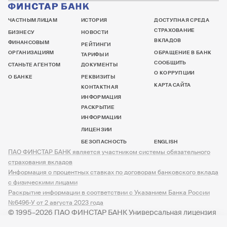
ЧАСТНЫМ ЛИЦАМ
ИСТОРИЯ
ДОСТУПНАЯ СРЕДА
СТРАХОВАНИЕ
БИЗНЕСУ
НОВОСТИ
ВКЛАДОВ
ФИНАНСОВЫМ
РЕЙТИНГИ
ОРГАНИЗАЦИЯМ
ОБРАЩЕНИЕ В БАНК
ТАРИФЫ И
СООБЩИТЬ
СТАНЬТЕ АГЕНТОМ
ДОКУМЕНТЫ
О КОРРУПЦИИ
О БАНКЕ
РЕКВИЗИТЫ
КАРТА САЙТА
КОНТАКТНАЯ
ИНФОРМАЦИЯ
РАСКРЫТИЕ
ИНФОРМАЦИИ
ЛИЦЕНЗИИ
БЕЗОПАСНОСТЬ
ENGLISH
ПАО ФИНСТАР БАНК является участником системы обязательного
страхования вкладов
Информация о процентных ставках по договорам банковского вклада
с физическими лицами
Раскрытие информации в соответствии с Указанием Банка России
№6496-У от 2 августа 2023 года
© 1995–2026 ПАО ФИНСТАР БАНК Универсальная лицензия
№ 3245 от 07.12.2023