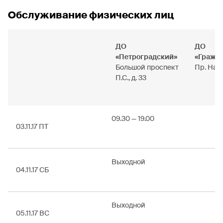
Обслуживание физических лиц
ДО
ДО
«Петроградский»
«Гражд
Большой проспект
Пр. Наук
П.С., д. 33
09.30 — 19.00
03.11.17 ПТ
Выходной
04.11.17 СБ
Выходной
05.11.17 ВС