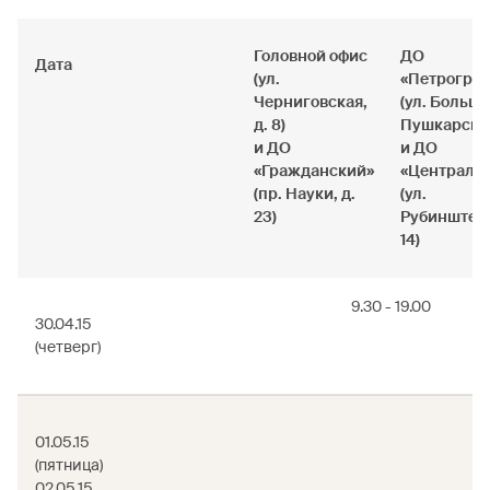
Головной офис
ДО
Дата
(ул.
«Петрогра
Черниговская,
(ул. Больш
д. 8)
Пушкарская,
и ДО
и ДО
«Гражданский»
«Централь
(пр. Науки, д.
(ул.
23)
Рубинштейн
14)
9.30 - 19.00
30.04.15
(четверг)
01.05.15
(пятница)
02.05.15