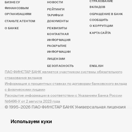
СТРАХОВАНИЕ
БИЗНЕСУ
НОВОСТИ
ВКЛАДОВ
ФИНАНСОВЫМ
РЕЙТИНГИ
ОРГАНИЗАЦИЯМ
ОБРАЩЕНИЕ В БАНК
ТАРИФЫ И
СООБЩИТЬ
СТАНЬТЕ АГЕНТОМ
ДОКУМЕНТЫ
О КОРРУПЦИИ
О БАНКЕ
РЕКВИЗИТЫ
КАРТА САЙТА
КОНТАКТНАЯ
ИНФОРМАЦИЯ
РАСКРЫТИЕ
ИНФОРМАЦИИ
ЛИЦЕНЗИИ
БЕЗОПАСНОСТЬ
ENGLISH
ПАО ФИНСТАР БАНК является участником системы обязательного
страхования вкладов
Информация о процентных ставках по договорам банковского вклада
с физическими лицами
Раскрытие информации в соответствии с Указанием Банка России
№6496-У от 2 августа 2023 года
© 1995–2026 ПАО ФИНСТАР БАНК Универсальная лицензия
№ 3245 от 07.12.2023
Используем куки