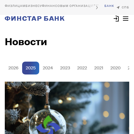
БИЗНЕСУ
ФИНАНСОВЫМ ОРГАНИЗАЦИЯМ
Новости
2026
2025
2024
2023
2022
2021
2020
20