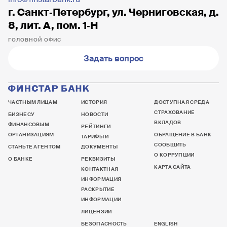
г. Санкт‐Петербург, ул. Черниговская, д.
8, лит. А, пом. 1‐Н
ГОЛОВНОЙ ОФИС
Задать вопрос
ЧАСТНЫМ ЛИЦАМ
ИСТОРИЯ
ДОСТУПНАЯ СРЕДА
СТРАХОВАНИЕ
БИЗНЕСУ
НОВОСТИ
ВКЛАДОВ
ФИНАНСОВЫМ
РЕЙТИНГИ
ОРГАНИЗАЦИЯМ
ОБРАЩЕНИЕ В БАНК
ТАРИФЫ И
СООБЩИТЬ
СТАНЬТЕ АГЕНТОМ
ДОКУМЕНТЫ
О КОРРУПЦИИ
О БАНКЕ
РЕКВИЗИТЫ
КАРТА САЙТА
КОНТАКТНАЯ
ИНФОРМАЦИЯ
РАСКРЫТИЕ
ИНФОРМАЦИИ
ЛИЦЕНЗИИ
БЕЗОПАСНОСТЬ
ENGLISH