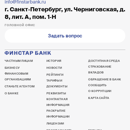
info@finstarbank.ru
г. Санкт‐Петербург, ул. Черниговская, д.
8, лит. А, пом. 1‐Н
ГОЛОВНОЙ ОФИС
Задать вопрос
ЧАСТНЫМ ЛИЦАМ
ИСТОРИЯ
ДОСТУПНАЯ СРЕДА
СТРАХОВАНИЕ
БИЗНЕСУ
НОВОСТИ
ВКЛАДОВ
ФИНАНСОВЫМ
РЕЙТИНГИ
ОРГАНИЗАЦИЯМ
ОБРАЩЕНИЕ В БАНК
ТАРИФЫ И
СООБЩИТЬ
СТАНЬТЕ АГЕНТОМ
ДОКУМЕНТЫ
О КОРРУПЦИИ
О БАНКЕ
РЕКВИЗИТЫ
КАРТА САЙТА
КОНТАКТНАЯ
ИНФОРМАЦИЯ
РАСКРЫТИЕ
ИНФОРМАЦИИ
ЛИЦЕНЗИИ