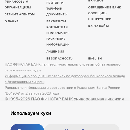
ВКЛАДОВ
ФИНАНСОВЫМ
РЕЙТИНГИ
ОРГАНИЗАЦИЯМ
ОБРАЩЕНИЕ В БАНК
ТАРИФЫ И
СООБЩИТЬ
СТАНЬТЕ АГЕНТОМ
ДОКУМЕНТЫ
О КОРРУПЦИИ
О БАНКЕ
РЕКВИЗИТЫ
КАРТА САЙТА
КОНТАКТНАЯ
ИНФОРМАЦИЯ
РАСКРЫТИЕ
ИНФОРМАЦИИ
ЛИЦЕНЗИИ
БЕЗОПАСНОСТЬ
ENGLISH
ПАО ФИНСТАР БАНК является участником системы обязательного
страхования вкладов
Информация о процентных ставках по договорам банковского вклада
с физическими лицами
Раскрытие информации в соответствии с Указанием Банка России
№6496-У от 2 августа 2023 года
© 1995–2026 ПАО ФИНСТАР БАНК Универсальная лицензия
№ 3245 от 07.12.2023
Используем куки