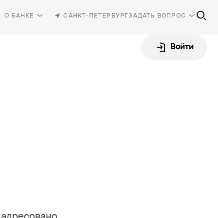
О БАНКЕ
САНКТ-ПЕТЕРБУРГ
ЗАДАТЬ ВОПРОС
Войти
81-30
-87-87
rbank.ru
 адресовано