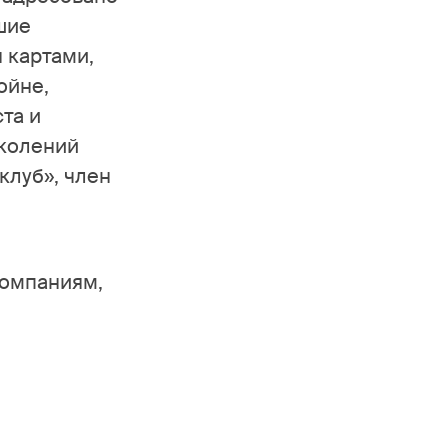
шие
 картами,
ойне,
та и
околений
клуб», член
компаниям,