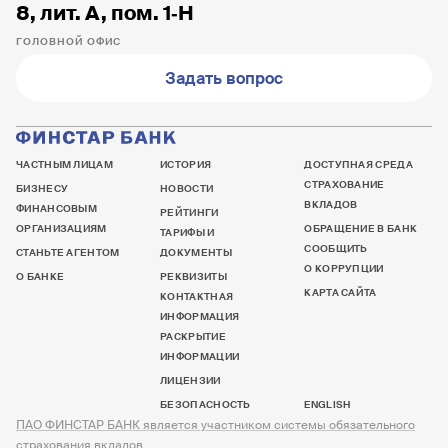
8, лит. А, пом. 1‐Н
ГОЛОВНОЙ ОФИС
Задать вопрос
ЧАСТНЫМ ЛИЦАМ
ИСТОРИЯ
ДОСТУПНАЯ СРЕДА
СТРАХОВАНИЕ
БИЗНЕСУ
НОВОСТИ
ВКЛАДОВ
ФИНАНСОВЫМ
РЕЙТИНГИ
ОРГАНИЗАЦИЯМ
ОБРАЩЕНИЕ В БАНК
ТАРИФЫ И
СООБЩИТЬ
СТАНЬТЕ АГЕНТОМ
ДОКУМЕНТЫ
О КОРРУПЦИИ
О БАНКЕ
РЕКВИЗИТЫ
КАРТА САЙТА
КОНТАКТНАЯ
ИНФОРМАЦИЯ
РАСКРЫТИЕ
ИНФОРМАЦИИ
ЛИЦЕНЗИИ
БЕЗОПАСНОСТЬ
ENGLISH
ПАО ФИНСТАР БАНК является участником системы обязательного
страхования вкладов