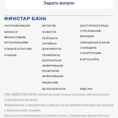
Задать вопрос
ЧАСТНЫМ ЛИЦАМ
ИСТОРИЯ
ДОСТУПНАЯ СРЕДА
СТРАХОВАНИЕ
БИЗНЕСУ
НОВОСТИ
ВКЛАДОВ
ФИНАНСОВЫМ
РЕЙТИНГИ
ОРГАНИЗАЦИЯМ
ОБРАЩЕНИЕ В БАНК
ТАРИФЫ И
СООБЩИТЬ
СТАНЬТЕ АГЕНТОМ
ДОКУМЕНТЫ
О КОРРУПЦИИ
О БАНКЕ
РЕКВИЗИТЫ
КАРТА САЙТА
КОНТАКТНАЯ
ИНФОРМАЦИЯ
РАСКРЫТИЕ
ИНФОРМАЦИИ
ЛИЦЕНЗИИ
БЕЗОПАСНОСТЬ
ENGLISH
ПАО ФИНСТАР БАНК является участником системы обязательного
страхования вкладов
Информация о процентных ставках по договорам банковского вклада
с физическими лицами
Раскрытие информации в соответствии с Указанием Банка России