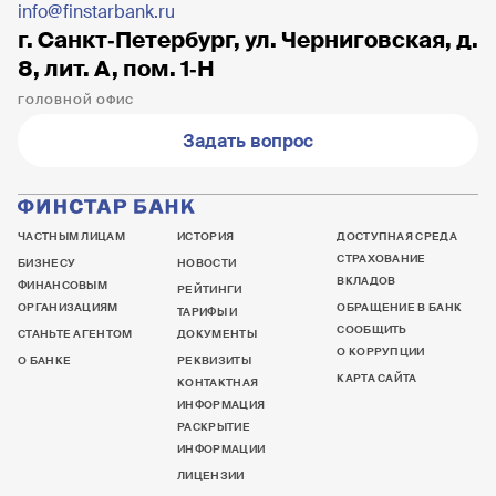
info@finstarbank.ru
г. Санкт‐Петербург, ул. Черниговская, д.
8, лит. А, пом. 1‐Н
ГОЛОВНОЙ ОФИС
Задать вопрос
ЧАСТНЫМ ЛИЦАМ
ИСТОРИЯ
ДОСТУПНАЯ СРЕДА
СТРАХОВАНИЕ
БИЗНЕСУ
НОВОСТИ
ВКЛАДОВ
ФИНАНСОВЫМ
РЕЙТИНГИ
ОРГАНИЗАЦИЯМ
ОБРАЩЕНИЕ В БАНК
ТАРИФЫ И
СООБЩИТЬ
СТАНЬТЕ АГЕНТОМ
ДОКУМЕНТЫ
О КОРРУПЦИИ
О БАНКЕ
РЕКВИЗИТЫ
КАРТА САЙТА
КОНТАКТНАЯ
ИНФОРМАЦИЯ
РАСКРЫТИЕ
ИНФОРМАЦИИ
ЛИЦЕНЗИИ