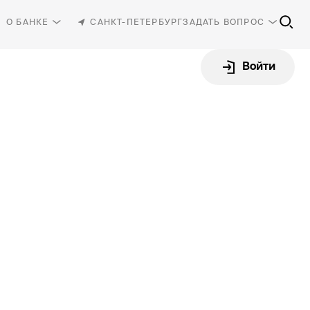
О БАНКЕ
САНКТ-ПЕТЕРБУРГ
ЗАДАТЬ ВОПРОС
Войти
81-30
-87-87
rbank.ru