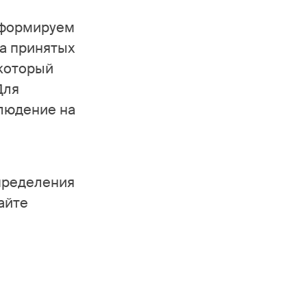
нформируем
а принятых
 который
Для
людение на
пределения
айте