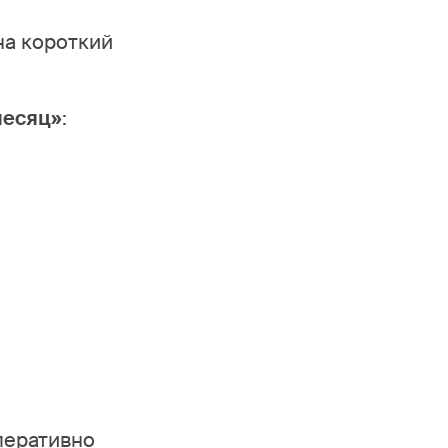
на короткий
месяц»
:
перативно