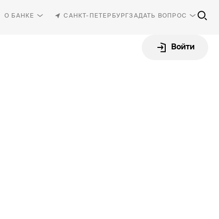
О БАНКЕ
САНКТ-ПЕТЕРБУРГ
ЗАДАТЬ ВОПРОС
Войти
81-30
-87-87
rbank.ru