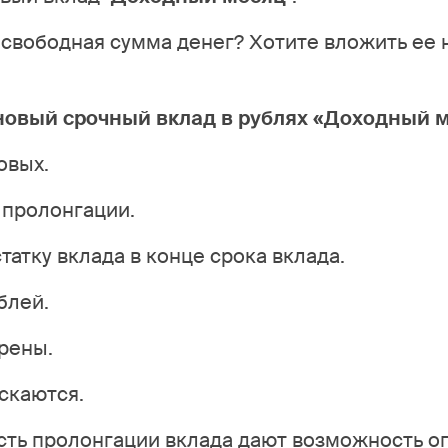
свободная сумма денег? Хотите вложить ее 
новый срочный вклад в рублях «Доходный 
овых.
 пролонгации.
атку вклада в конце срока вклада.
блей.
рены.
скаются.
ть пролонгации вклада дают возможность о