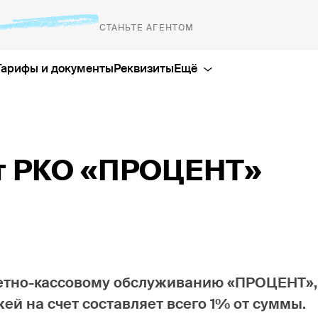
СТАНЬТЕ АГЕНТОМ
Тарифы и документы
Реквизиты
8 800 200-
+7 (812) 347
Банковская отчётность
2026
т РКО «ПРОЦЕНТ»
лиц
Информация для инсайдеров
2022
info@finsta
Информирование акционеров
2021
Ещё
2020
2019
2018
четно-кассовому обслуживанию «ПРОЦЕНТ»,
2017
ей на счет составляет всего 1% от суммы.