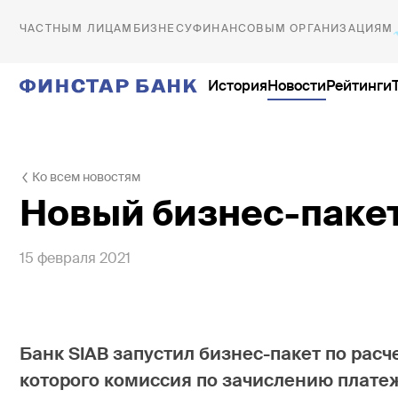
ЧАСТНЫМ ЛИЦАМ
БИЗНЕСУ
ФИНАНСОВЫМ ОРГАНИЗАЦИЯМ
История
Новости
Рейтинги
Ко всем новостям
История
Офисы
Новый бизнес-паке
Новости
Обслуживание юридических 
Рейтинги
Внутренние подразделения
15 февраля 2021
Тарифы и документы
Ещё
Реквизиты
Лицензии
Банк
SIAB
запустил бизнес-пакет по рас
Безопасность
которого комиссия по зачислению платеж