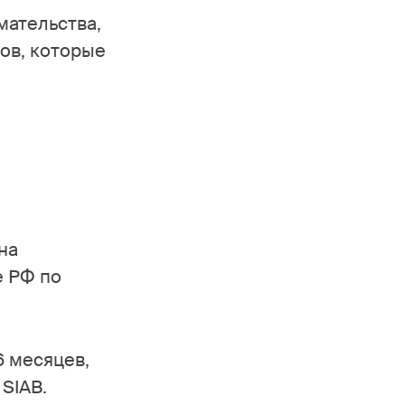
мательства,
ов, которые
на
е РФ по
 месяцев,
SIAB.