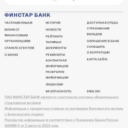
ЧАСТНЫМ ЛИЦАМ
ИСТОРИЯ
ДОСТУПНАЯ СРЕДА
СТРАХОВАНИЕ
БИЗНЕСУ
НОВОСТИ
ВКЛАДОВ
ФИНАНСОВЫМ
РЕЙТИНГИ
ОРГАНИЗАЦИЯМ
ОБРАЩЕНИЕ В БАНК
ТАРИФЫ И
СООБЩИТЬ
СТАНЬТЕ АГЕНТОМ
ДОКУМЕНТЫ
О КОРРУПЦИИ
О БАНКЕ
РЕКВИЗИТЫ
КАРТА САЙТА
КОНТАКТНАЯ
ИНФОРМАЦИЯ
РАСКРЫТИЕ
ИНФОРМАЦИИ
ЛИЦЕНЗИИ
БЕЗОПАСНОСТЬ
ENGLISH
ПАО ФИНСТАР БАНК является участником системы обязательного
страхования вкладов
Информация о процентных ставках по договорам банковского вклада
с физическими лицами
Раскрытие информации в соответствии с Указанием Банка России
№6496-У от 2 августа 2023 года