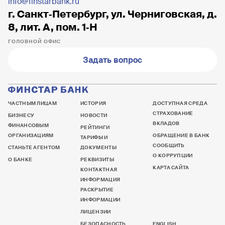
info@finstarbank.ru
г. Санкт‐Петербург, ул. Черниговская, д.
8, лит. А, пом. 1‐Н
ГОЛОВНОЙ ОФИС
Задать вопрос
ЧАСТНЫМ ЛИЦАМ
ИСТОРИЯ
ДОСТУПНАЯ СРЕДА
СТРАХОВАНИЕ
БИЗНЕСУ
НОВОСТИ
ВКЛАДОВ
ФИНАНСОВЫМ
РЕЙТИНГИ
ОРГАНИЗАЦИЯМ
ОБРАЩЕНИЕ В БАНК
ТАРИФЫ И
СООБЩИТЬ
СТАНЬТЕ АГЕНТОМ
ДОКУМЕНТЫ
О КОРРУПЦИИ
О БАНКЕ
РЕКВИЗИТЫ
КАРТА САЙТА
КОНТАКТНАЯ
ИНФОРМАЦИЯ
РАСКРЫТИЕ
ИНФОРМАЦИИ
ЛИЦЕНЗИИ
БЕЗОПАСНОСТЬ
ENGLISH