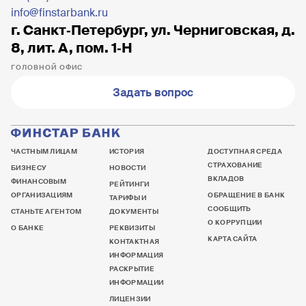
info@finstarbank.ru
г. Санкт‐Петербург, ул. Черниговская, д.
8, лит. А, пом. 1‐Н
ГОЛОВНОЙ ОФИС
Задать вопрос
ЧАСТНЫМ ЛИЦАМ
ИСТОРИЯ
ДОСТУПНАЯ СРЕДА
СТРАХОВАНИЕ
БИЗНЕСУ
НОВОСТИ
ВКЛАДОВ
ФИНАНСОВЫМ
РЕЙТИНГИ
ОРГАНИЗАЦИЯМ
ОБРАЩЕНИЕ В БАНК
ТАРИФЫ И
СООБЩИТЬ
СТАНЬТЕ АГЕНТОМ
ДОКУМЕНТЫ
О КОРРУПЦИИ
О БАНКЕ
РЕКВИЗИТЫ
КАРТА САЙТА
КОНТАКТНАЯ
ИНФОРМАЦИЯ
РАСКРЫТИЕ
ИНФОРМАЦИИ
ЛИЦЕНЗИИ