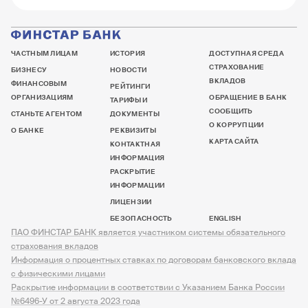
ЧАСТНЫМ ЛИЦАМ
ИСТОРИЯ
ДОСТУПНАЯ СРЕДА
СТРАХОВАНИЕ
БИЗНЕСУ
НОВОСТИ
ВКЛАДОВ
ФИНАНСОВЫМ
РЕЙТИНГИ
ОРГАНИЗАЦИЯМ
ОБРАЩЕНИЕ В БАНК
ТАРИФЫ И
СООБЩИТЬ
СТАНЬТЕ АГЕНТОМ
ДОКУМЕНТЫ
О КОРРУПЦИИ
О БАНКЕ
РЕКВИЗИТЫ
КАРТА САЙТА
КОНТАКТНАЯ
ИНФОРМАЦИЯ
РАСКРЫТИЕ
ИНФОРМАЦИИ
ЛИЦЕНЗИИ
БЕЗОПАСНОСТЬ
ENGLISH
ПАО ФИНСТАР БАНК является участником системы обязательного
страхования вкладов
Информация о процентных ставках по договорам банковского вклада
с физическими лицами
Раскрытие информации в соответствии с Указанием Банка России
№6496-У от 2 августа 2023 года