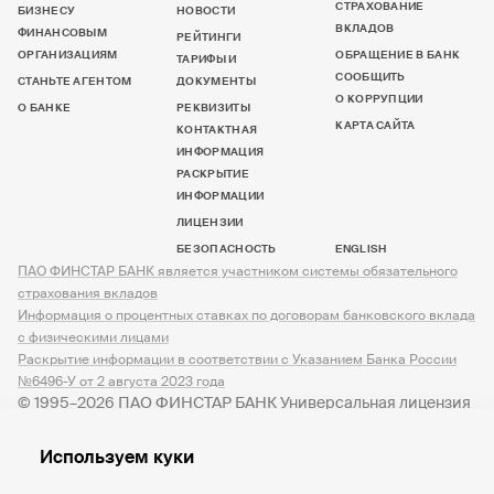
СТРАХОВАНИЕ
БИЗНЕСУ
НОВОСТИ
ВКЛАДОВ
ФИНАНСОВЫМ
РЕЙТИНГИ
ОРГАНИЗАЦИЯМ
ОБРАЩЕНИЕ В БАНК
ТАРИФЫ И
СООБЩИТЬ
СТАНЬТЕ АГЕНТОМ
ДОКУМЕНТЫ
О КОРРУПЦИИ
О БАНКЕ
РЕКВИЗИТЫ
КАРТА САЙТА
КОНТАКТНАЯ
ИНФОРМАЦИЯ
РАСКРЫТИЕ
ИНФОРМАЦИИ
ЛИЦЕНЗИИ
БЕЗОПАСНОСТЬ
ENGLISH
ПАО ФИНСТАР БАНК является участником системы обязательного
страхования вкладов
Информация о процентных ставках по договорам банковского вклада
с физическими лицами
Раскрытие информации в соответствии с Указанием Банка России
№6496-У от 2 августа 2023 года
© 1995–2026 ПАО ФИНСТАР БАНК Универсальная лицензия
№ 3245 от 07.12.2023
Используем куки