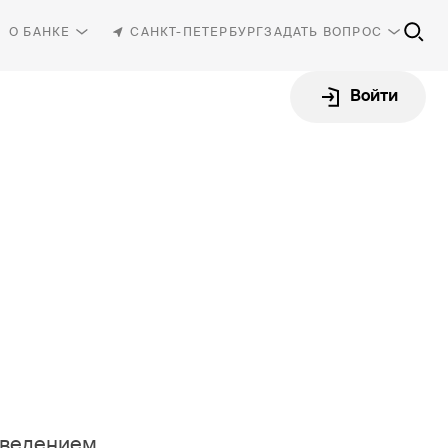
О БАНКЕ
САНКТ-ПЕТЕРБУРГ
ЗАДАТЬ ВОПРОС
Войти
81-30
-87-87
rbank.ru
роведением