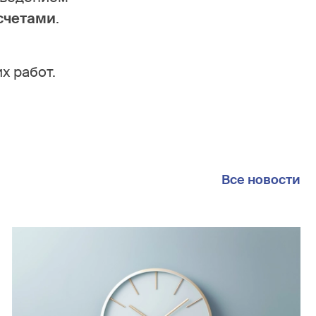
счетами
.
х работ.
Все новости