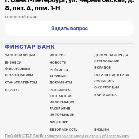
г. Санкт‐Петербург, ул. Черниговская, д.
8, лит. А, пом. 1‐Н
ГОЛОВНОЙ ОФИС
Задать вопрос
ЧАСТНЫМ ЛИЦАМ
ИСТОРИЯ
ДОСТУПНАЯ СРЕДА
СТРАХОВАНИЕ
БИЗНЕСУ
НОВОСТИ
ВКЛАДОВ
ФИНАНСОВЫМ
РЕЙТИНГИ
ОРГАНИЗАЦИЯМ
ОБРАЩЕНИЕ В БАНК
ТАРИФЫ И
СООБЩИТЬ
СТАНЬТЕ АГЕНТОМ
ДОКУМЕНТЫ
О КОРРУПЦИИ
О БАНКЕ
РЕКВИЗИТЫ
КАРТА САЙТА
КОНТАКТНАЯ
ИНФОРМАЦИЯ
РАСКРЫТИЕ
ИНФОРМАЦИИ
ЛИЦЕНЗИИ
БЕЗОПАСНОСТЬ
ENGLISH
ПАО ФИНСТАР БАНК является участником системы обязательного