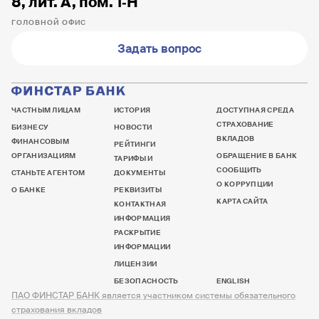
8, лит. А, пом. 1‐Н
ГОЛОВНОЙ ОФИС
Задать вопрос
ЧАСТНЫМ ЛИЦАМ
ИСТОРИЯ
ДОСТУПНАЯ СРЕДА
СТРАХОВАНИЕ
БИЗНЕСУ
НОВОСТИ
ВКЛАДОВ
ФИНАНСОВЫМ
РЕЙТИНГИ
ОРГАНИЗАЦИЯМ
ОБРАЩЕНИЕ В БАНК
ТАРИФЫ И
СООБЩИТЬ
СТАНЬТЕ АГЕНТОМ
ДОКУМЕНТЫ
О КОРРУПЦИИ
О БАНКЕ
РЕКВИЗИТЫ
КАРТА САЙТА
КОНТАКТНАЯ
ИНФОРМАЦИЯ
РАСКРЫТИЕ
ИНФОРМАЦИИ
ЛИЦЕНЗИИ
БЕЗОПАСНОСТЬ
ENGLISH
ПАО ФИНСТАР БАНК является участником системы обязательного
страхования вкладов