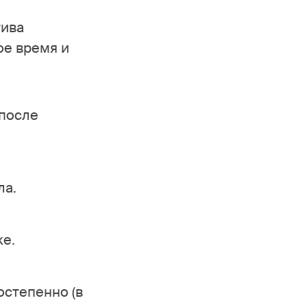
тива
ое время и
 после
ла.
ке.
остепенно (в