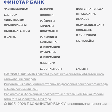
ЧАСТНЫМ ЛИЦАМ
ИСТОРИЯ
ДОСТУПНАЯ СРЕДА
СТРАХОВАНИЕ
БИЗНЕСУ
НОВОСТИ
ВКЛАДОВ
ФИНАНСОВЫМ
РЕЙТИНГИ
ОРГАНИЗАЦИЯМ
ОБРАЩЕНИЕ В БАНК
ТАРИФЫ И
СООБЩИТЬ
СТАНЬТЕ АГЕНТОМ
ДОКУМЕНТЫ
О КОРРУПЦИИ
О БАНКЕ
РЕКВИЗИТЫ
КАРТА САЙТА
КОНТАКТНАЯ
ИНФОРМАЦИЯ
РАСКРЫТИЕ
ИНФОРМАЦИИ
ЛИЦЕНЗИИ
БЕЗОПАСНОСТЬ
ENGLISH
ПАО ФИНСТАР БАНК является участником системы обязательного
страхования вкладов
Информация о процентных ставках по договорам банковского вклада
с физическими лицами
Раскрытие информации в соответствии с Указанием Банка России
№6496-У от 2 августа 2023 года
© 1995–2026 ПАО ФИНСТАР БАНК Универсальная лицензия
№ 3245 от 07.12.2023