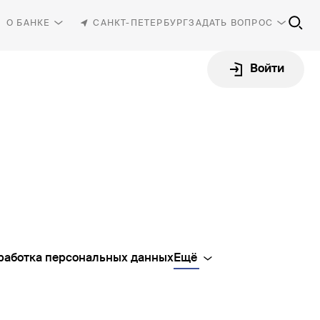
О БАНКЕ
САНКТ-ПЕТЕРБУРГ
ЗАДАТЬ ВОПРОС
Войти
81-30
-87-87
rbank.ru
работка персональных данных