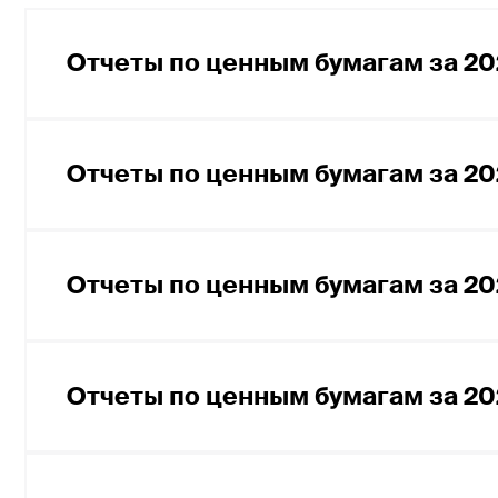
Отчеты по ценным бумагам за 20
Отчет эмитента эмиссионных ценных
Отчеты по ценным бумагам за 20
Отчет эмитента эмиссионных ценны
Отчет эмитента эмиссионных ценных
Отчеты по ценным бумагам за 20
Документ, содержащий измененную
опубликованную в отчете эмитента
2024 года
Документ, содержащий измененную
опубликованную в отчете эмитента
Отчеты по ценным бумагам за 20
Отчет эмитента эмиссионных ценных
2023 года
Отчет эмитента эмиссионных ценных
Отчет по ценным бумагам за 3 квар