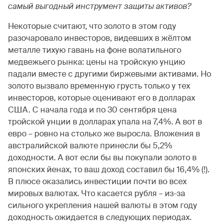
самый выгодный
инструмент защиты активов
?
Некоторые считают, что золото в этом году
разочаровало инвесторов, видевших в жёлтом
металле тихую гавань на фоне волатильного
медвежьего рынка: цены на тройскую унцию
падали вместе с другими биржевыми активами. Но
золото вызвало временную грусть только у тех
инвесторов, которые оценивают его в долларах
США. С начала года и по 30 сентября цена
тройской унции в долларах упала на 7,4%. А вот в
евро – ровно на столько же выросла. Вложения в
австралийской валюте принесли бы 5,2%
доходности. А вот если бы вы покупали золото в
японских йенах, то ваш доход составил бы 16,4% (!).
В плюсе оказались инвестиции почти во всех
мировых валютах. Что касается рубля – из-за
сильного укрепления нашей валюты в этом году
доходность ожидается в следующих периодах.