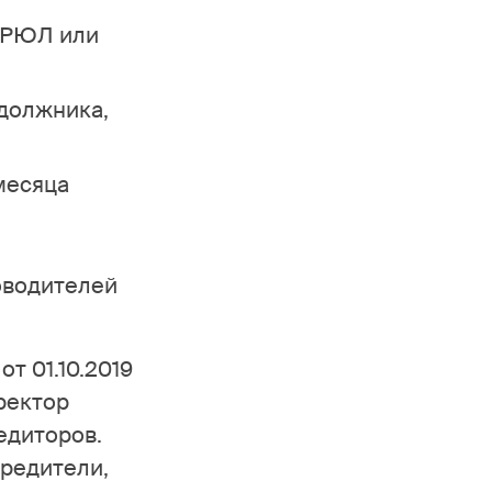
ЕГРЮЛ или
должника,
месяца
оводителей
т 01.10.2019
иректор
едиторов.
чредители,