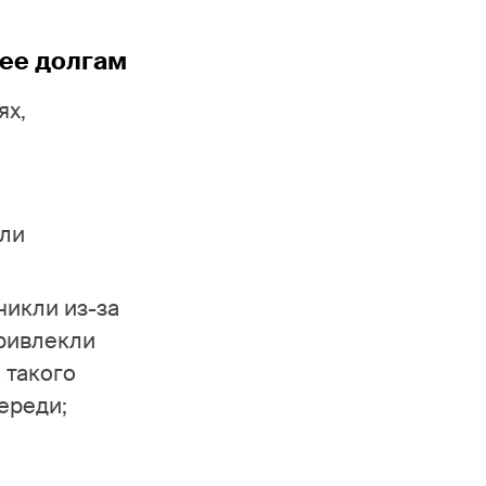
 ее долгам
ях,
или
никли из-за
ривлекли
 такого
ереди;