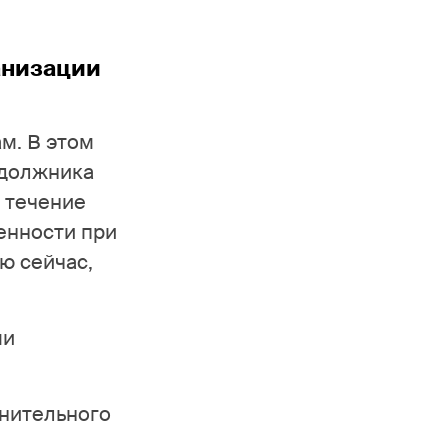
ганизации
м. В этом
 должника
в течение
венности при
ю сейчас,
ми
лнительного