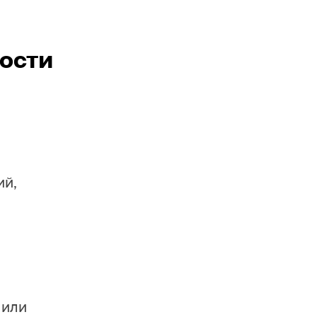
ности
ий,
 или