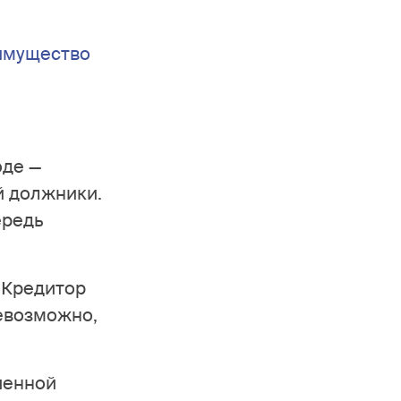
 имущество
оде —
й должники.
ередь
 Кредитор
невозможно,
шенной