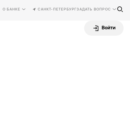
О БАНКЕ
САНКТ-ПЕТЕРБУРГ
ЗАДАТЬ ВОПРОС
Войти
81-30
-87-87
rbank.ru