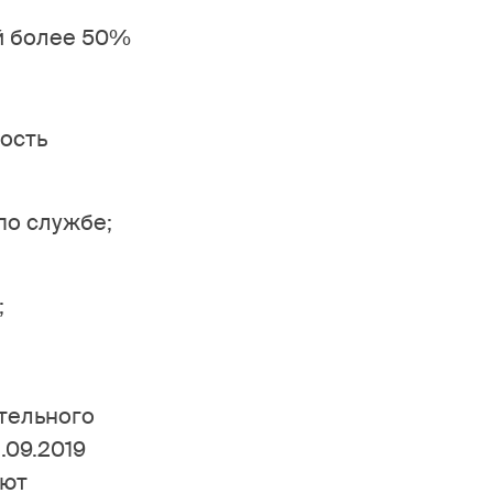
й более 50%
ность
по службе;
;
тельного
.09.2019
ают