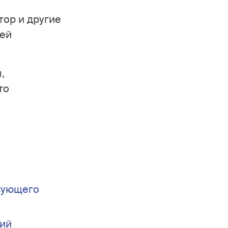
тор и другие
ией
,
то
твующего
ний