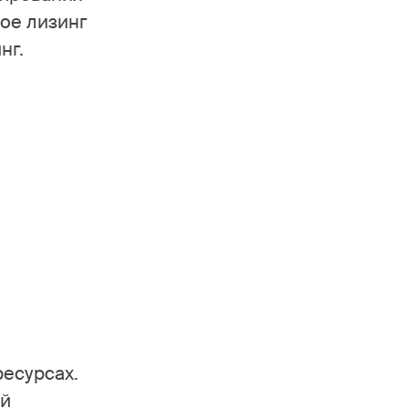
кое лизинг
нг.
ресурсах.
ый