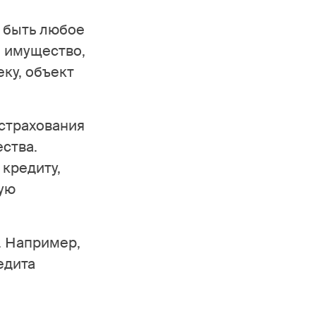
 быть любое
я имущество,
ку, объект
страхования
ства.
 кредиту,
вую
. Например,
едита