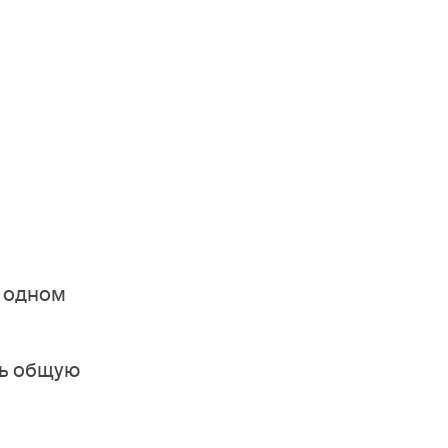
в одном
ть общую