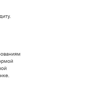
диту.
бованиям
формой
ной
нке.