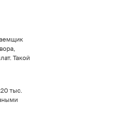
заемщик
вора,
ат. Такой
120 тыс.
авными