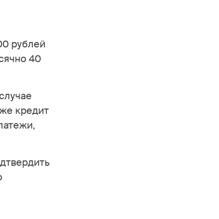
00 рублей
сячно 40
случае
еже кредит
латежи,
одтвердить
о