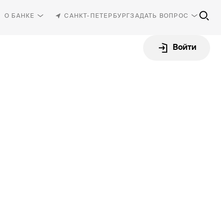
О БАНКЕ
САНКТ-ПЕТЕРБУРГ
ЗАДАТЬ ВОПРОС
Войти
81-30
-87-87
rbank.ru