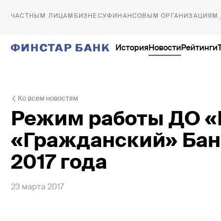
ЧАСТНЫМ ЛИЦАМ
БИЗНЕСУ
ФИНАНСОВЫМ ОРГАНИЗАЦИЯМ
История
Новости
Рейтинги
Ко всем новостям
История
Офисы
Режим работы ДО «
Новости
Обслуживание юридических 
«Гражданский» Банк
Рейтинги
Внутренние подразделения
Тарифы и документы
Ещё
2017 года
Реквизиты
Лицензии
23 марта 2017
Безопасность