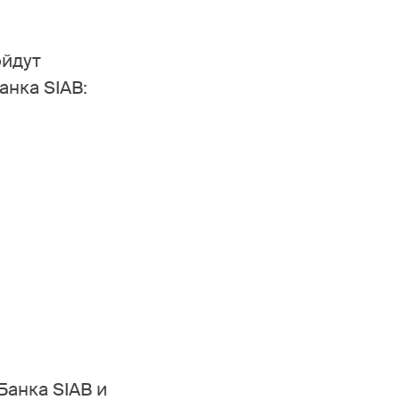
ойдут
нка SIAB:
Банка SIAB и