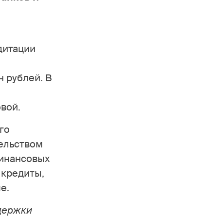
дитации
н рублей. В
вой.
го
тельством
финансовых
 кредиты,
е.
ддержки