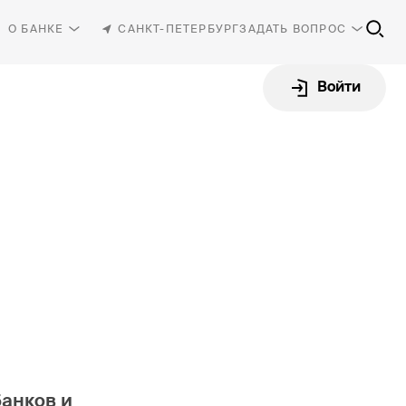
О БАНКЕ
САНКТ-ПЕТЕРБУРГ
ЗАДАТЬ ВОПРОС
Войти
81-30
-87-87
rbank.ru
банков и