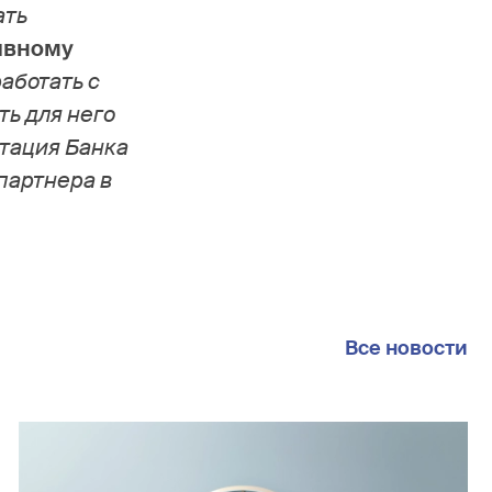
ать
ивному
работать с
ь для него
тация Банка
 партнера в
Все новости