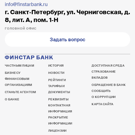
info@finstarbank.ru
г. Санкт‐Петербург, ул. Черниговская, д.
8, лит. А, пом. 1‐Н
ГОЛОВНОЙ ОФИС
Задать вопрос
ЧАСТНЫМ ЛИЦАМ
ИСТОРИЯ
ДОСТУПНАЯ СРЕДА
СТРАХОВАНИЕ
БИЗНЕСУ
НОВОСТИ
ВКЛАДОВ
ФИНАНСОВЫМ
РЕЙТИНГИ
ОРГАНИЗАЦИЯМ
ОБРАЩЕНИЕ В БАНК
ТАРИФЫ И
СООБЩИТЬ
СТАНЬТЕ АГЕНТОМ
ДОКУМЕНТЫ
О КОРРУПЦИИ
О БАНКЕ
РЕКВИЗИТЫ
КАРТА САЙТА
КОНТАКТНАЯ
ИНФОРМАЦИЯ
РАСКРЫТИЕ
ИНФОРМАЦИИ
ЛИЦЕНЗИИ