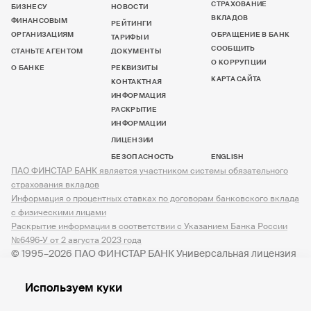
СТРАХОВАНИЕ
БИЗНЕСУ
НОВОСТИ
ВКЛАДОВ
ФИНАНСОВЫМ
РЕЙТИНГИ
ОРГАНИЗАЦИЯМ
ОБРАЩЕНИЕ В БАНК
ТАРИФЫ И
СООБЩИТЬ
СТАНЬТЕ АГЕНТОМ
ДОКУМЕНТЫ
О КОРРУПЦИИ
О БАНКЕ
РЕКВИЗИТЫ
КАРТА САЙТА
КОНТАКТНАЯ
ИНФОРМАЦИЯ
РАСКРЫТИЕ
ИНФОРМАЦИИ
ЛИЦЕНЗИИ
БЕЗОПАСНОСТЬ
ENGLISH
ПАО ФИНСТАР БАНК является участником системы обязательного
страхования вкладов
Информация о процентных ставках по договорам банковского вклада
с физическими лицами
Раскрытие информации в соответствии с Указанием Банка России
№6496-У от 2 августа 2023 года
© 1995–2026 ПАО ФИНСТАР БАНК Универсальная лицензия
№ 3245 от 07.12.2023
Используем куки