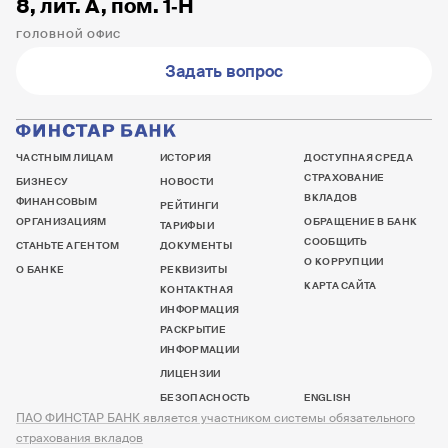
8, лит. А, пом. 1‐Н
ГОЛОВНОЙ ОФИС
Задать вопрос
ЧАСТНЫМ ЛИЦАМ
ИСТОРИЯ
ДОСТУПНАЯ СРЕДА
СТРАХОВАНИЕ
БИЗНЕСУ
НОВОСТИ
ВКЛАДОВ
ФИНАНСОВЫМ
РЕЙТИНГИ
ОРГАНИЗАЦИЯМ
ОБРАЩЕНИЕ В БАНК
ТАРИФЫ И
СООБЩИТЬ
СТАНЬТЕ АГЕНТОМ
ДОКУМЕНТЫ
О КОРРУПЦИИ
О БАНКЕ
РЕКВИЗИТЫ
КАРТА САЙТА
КОНТАКТНАЯ
ИНФОРМАЦИЯ
РАСКРЫТИЕ
ИНФОРМАЦИИ
ЛИЦЕНЗИИ
БЕЗОПАСНОСТЬ
ENGLISH
ПАО ФИНСТАР БАНК является участником системы обязательного
страхования вкладов