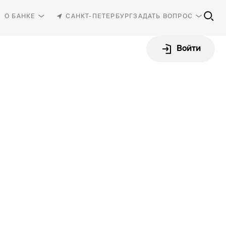
О БАНКЕ
САНКТ-ПЕТЕРБУРГ
ЗАДАТЬ ВОПРОС
Войти
81-30
-87-87
rbank.ru